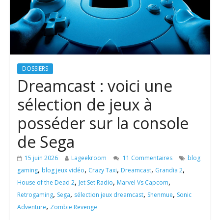
DOSSIERS
Dreamcast : voici une
sélection de jeux à
posséder sur la console
de Sega
15 juin 2026
Lageekroom
11 Commentaires
blog
,
,
,
,
,
gaming
blog jeux vidéo
Crazy Taxi
Dreamcast
Grandia 2
,
,
,
House of the Dead 2
Jet Set Radio
Marvel Vs Capcom
,
,
,
,
Retrogaming
Sega
sélection jeux dreamcast
Shenmue
Sonic
,
Adventure
Zombie Revenge