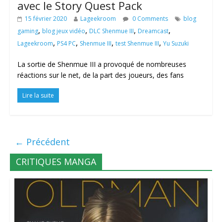
avec le Story Quest Pack
15 février 2020
Lageekroom
0 Comments
blog
,
,
,
,
gaming
blog jeux vidéo
DLC Shenmue III
Dreamcast
,
,
,
,
Lageekroom
PS4 PC
Shenmue III
test Shenmue III
Yu Suzuki
La sortie de Shenmue III a provoqué de nombreuses
réactions sur le net, de la part des joueurs, des fans
Lire la suite
← Précédent
CRITIQUES MANGA