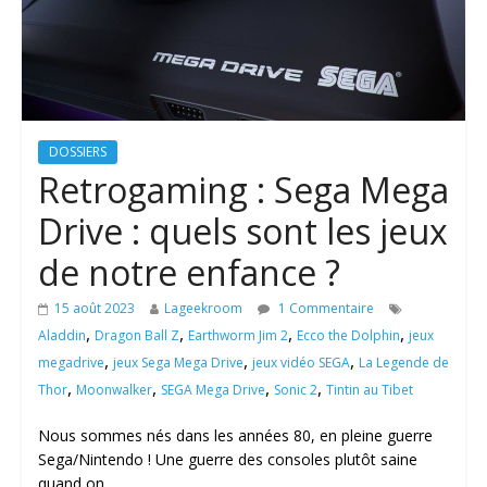
DOSSIERS
Retrogaming : Sega Mega
Drive : quels sont les jeux
de notre enfance ?
15 août 2023
Lageekroom
1 Commentaire
,
,
,
,
Aladdin
Dragon Ball Z
Earthworm Jim 2
Ecco the Dolphin
jeux
,
,
,
megadrive
jeux Sega Mega Drive
jeux vidéo SEGA
La Legende de
,
,
,
,
Thor
Moonwalker
SEGA Mega Drive
Sonic 2
Tintin au Tibet
Nous sommes nés dans les années 80, en pleine guerre
Sega/Nintendo ! Une guerre des consoles plutôt saine
quand on