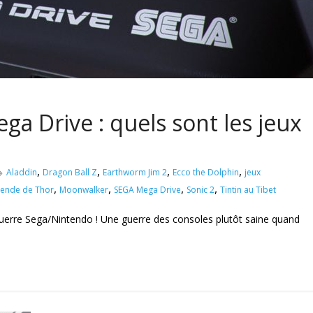
a Drive : quels sont les jeux
,
,
,
,
Aladdin
Dragon Ball Z
Earthworm Jim 2
Ecco the Dolphin
jeux
,
,
,
,
gende de Thor
Moonwalker
SEGA Mega Drive
Sonic 2
Tintin au Tibet
erre Sega/Nintendo ! Une guerre des consoles plutôt saine quand