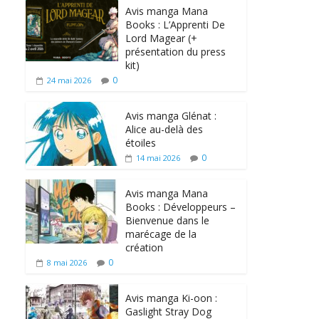
Avis manga Mana
Books : L’Apprenti De
Lord Magear (+
présentation du press
kit)
0
24 mai 2026
Avis manga Glénat :
Alice au-delà des
étoiles
0
14 mai 2026
Avis manga Mana
Books : Développeurs –
Bienvenue dans le
marécage de la
création
0
8 mai 2026
Avis manga Ki-oon :
Gaslight Stray Dog