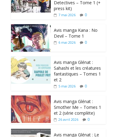
Detectives – Tome 1 (+
press kit)
0
7 mai 2026
Avis manga Kana : No
Devil – Tome 1
0
6 mai 2026
Avis manga Glénat :
Sahashi et les créatures
fantastiques – Tomes 1
et 2
0
5 mai 2026
Avis manga Glénat :
Smother Me – Tomes 1
et 2 (série complète)
0
26 avril 2026
Avis manga Glénat : Le