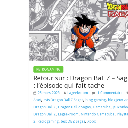
RETROGAMING
Retour sur : Dragon Ball Z – Sa
: l’épisode qui fait tache
25 mars 2023
Lageekroom
1 Commentaire
,
,
,
Atari
avis Dragon Ball Z Sagas
blog gaming
blog jeux vi
,
,
,
Dragon Ball Z
Dragon Ball Z Sagas
Gamecube
jeux vide
,
,
,
Dragon Ball Z
Lageekroom
Nintendo Gamecube
Playst
,
,
,
2
Retrogaming
test DBZ Sagas
Xbox