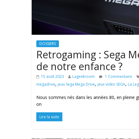
DOSSIERS
Retrogaming : Sega Meg
de notre enfance ?
15 août 2023
Lageekroom
1 Commentaire
,
,
,
megadrive
jeux Sega Mega Drive
jeux vidéo SEGA
La Le
Nous sommes nés dans les années 80, en pleine gu
on
Lire la suite