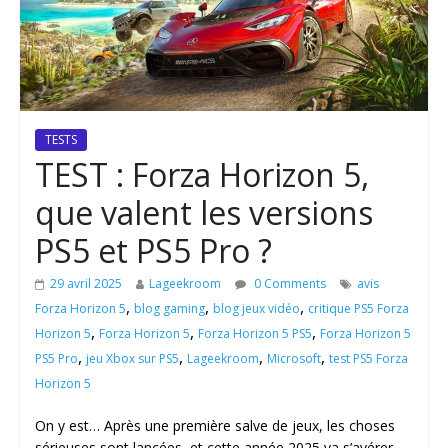
TESTS
TEST : Forza Horizon 5,
que valent les versions
PS5 et PS5 Pro ?
29 avril 2025
Lageekroom
0 Comments
avis
,
,
,
Forza Horizon 5
blog gaming
blog jeux vidéo
critique PS5 Forza
,
,
,
Horizon 5
Forza Horizon 5
Forza Horizon 5 PS5
Forza Horizon 5
,
,
,
,
PS5 Pro
jeu Xbox sur PS5
Lageekroom
Microsoft
test PS5 Forza
Horizon 5
On y est… Après une première salve de jeux, les choses
sérieuses sont lancées, et cette année 2025 va s’avérer