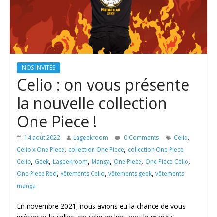
NOS INVITÉS
Celio : on vous présente
la nouvelle collection
One Piece !
,
14 août 2022
Lageekroom
0 Comments
Celio
,
,
Celio x One Piece
collection One Piece
collection One Piece
,
,
,
,
,
,
Celio
Geek
Lageekroom
Manga
One Piece
One Piece Celio
,
,
,
One Piece Red
vêtements Celio
vêtements geek
vêtements
manga
En novembre 2021, nous avions eu la chance de vous
présenter la collection celio en lien avec le manga