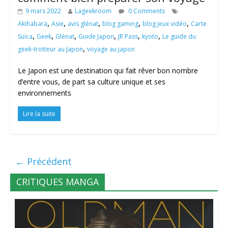
9 mars 2022
Lageekroom
0 Comments
,
,
,
,
,
Akihabara
Asie
avis glénat
blog gaming
blog jeux vidéo
Carte
,
,
,
,
,
,
Suica
Geek
Glénat
Guide Japon
JR Pass
kyoto
Le guide du
,
geek-trotteur au Japon
voyage au japon
Le Japon est une destination qui fait rêver bon nombre
d’entre vous, de part sa culture unique et ses
environnements
Lire la suite
← Précédent
CRITIQUES MANGA