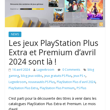
NEWS
Les jeux PlayStation Plus
Extra et Premium d’avril
2024 sont là !
16 avril 2024
Lageekroom
0 Comments
blog
,
,
,
,
gaming
blog jeux vidéo
jeux gratuits PS Plus
jeux PS +
,
,
,
Lageekroom
nouveautés PS Plus
PlayStation Plus d'avril 2024
,
,
PlayStation Plus Extra
PlayStation Plus Premium
PS Plus
C’est parti pour la découverte des titres à venir dans les
catalogues PlayStation Plus Extra et Premium. Le mois
d’avril,