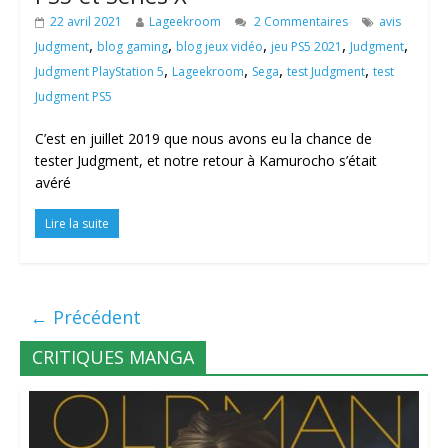
22 avril 2021
Lageekroom
2 Commentaires
avis
,
,
,
,
,
Judgment
blog gaming
blog jeux vidéo
jeu PS5 2021
Judgment
,
,
,
,
Judgment PlayStation 5
Lageekroom
Sega
test Judgment
test
Judgment PS5
C’est en juillet 2019 que nous avons eu la chance de
tester Judgment, et notre retour à Kamurocho s’était
avéré
Lire la suite
← Précédent
CRITIQUES MANGA