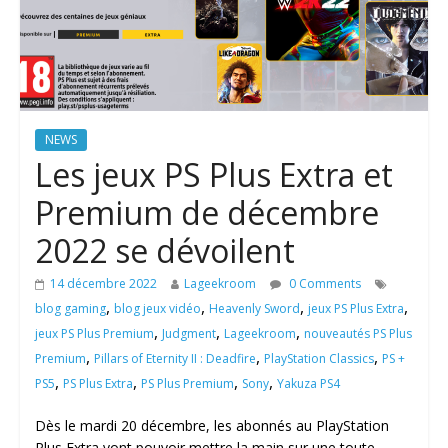
NEWS
Les jeux PS Plus Extra et
Premium de décembre
2022 se dévoilent
14 décembre 2022
Lageekroom
0 Comments
,
,
,
,
blog gaming
blog jeux vidéo
Heavenly Sword
jeux PS Plus Extra
,
,
,
jeux PS Plus Premium
Judgment
Lageekroom
nouveautés PS Plus
,
,
,
Premium
Pillars of Eternity II : Deadfire
PlayStation Classics
PS +
,
,
,
,
PS5
PS Plus Extra
PS Plus Premium
Sony
Yakuza PS4
Dès le mardi 20 décembre, les abonnés au PlayStation
Plus Extra vont pouvoir mettre la main sur une toute