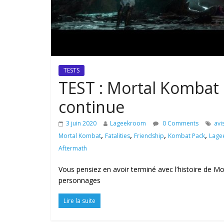
TESTS
TEST : Mortal Kombat 1
continue
3 juin 2020
Lageekroom
0 Comments
avi
,
,
,
,
Mortal Kombat
Fatalities
Friendship
Kombat Pack
Lage
Aftermath
Vous pensiez en avoir terminé avec l’histoire de M
personnages
Lire la suite