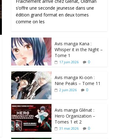
Fraîchement arrivé chez Glénat, Oldman
s’offre une seconde jeunesse dans une
édition grand format en deux tomes
comme on les
Avis manga Kana :
Whisper it in the Night –
Tome 1
0
17 juin 2026
Avis manga Ki-oon :
Nine Peaks – Tome 11
0
2 juin 2026
Avis manga Glénat :
Hero Organization –
Tomes 1 et 2
0
31 mai 2026