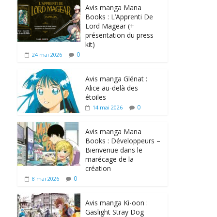
Avis manga Mana
Books : L’Apprenti De
Lord Magear (+
présentation du press
kit)
0
24 mai 2026
Avis manga Glénat :
Alice au-delà des
étoiles
0
14 mai 2026
Avis manga Mana
Books : Développeurs –
Bienvenue dans le
marécage de la
création
0
8 mai 2026
Avis manga Ki-oon :
Gaslight Stray Dog