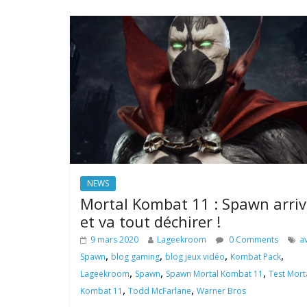
NEWS
Mortal Kombat 11 : Spawn arriv
et va tout déchirer !
9 mars 2020
Lageekroom
0 Comments
av
,
,
,
,
Spawn
blog gaming
blog jeux vidéo
Kombat Pack
,
,
,
Lageekroom
Spawn
Spawn Mortal Kombat 11
Test Mort
,
,
Kombat 11
Todd McFarlane
Warner Bros