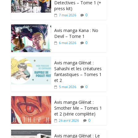
Detectives – Tome 1 (+
press kit)
0
7 mai 2026
Avis manga Kana : No
Devil – Tome 1
0
6 mai 2026
Avis manga Glénat :
Sahashi et les créatures
fantastiques – Tomes 1
et 2
0
5 mai 2026
Avis manga Glénat :
Smother Me – Tomes 1
et 2 (série complète)
0
26 avril 2026
Avis manga Glénat : Le