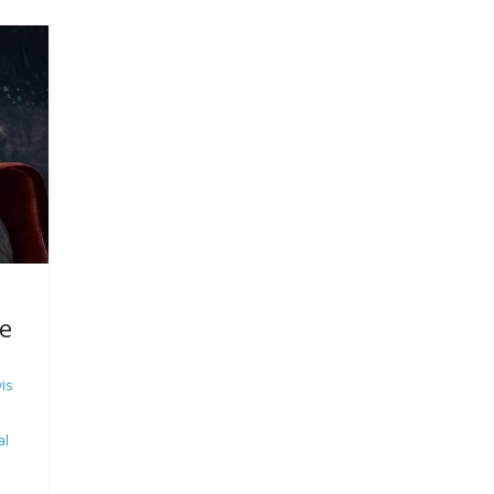
e
is
al