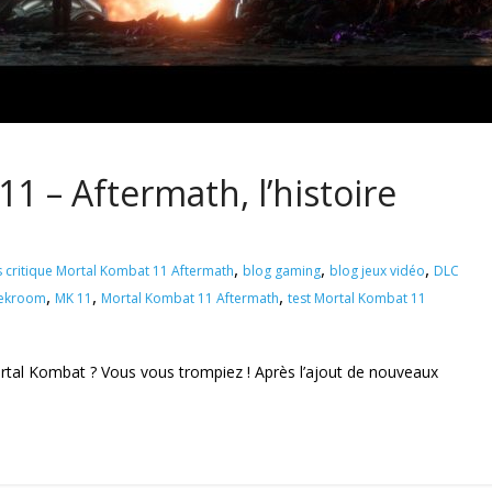
1 – Aftermath, l’histoire
,
,
,
s critique Mortal Kombat 11 Aftermath
blog gaming
blog jeux vidéo
DLC
,
,
,
ekroom
MK 11
Mortal Kombat 11 Aftermath
test Mortal Kombat 11
ortal Kombat ? Vous vous trompiez ! Après l’ajout de nouveaux