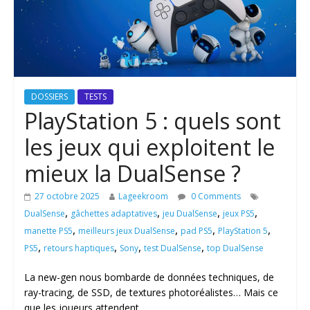
DOSSIERS
TESTS
PlayStation 5 : quels sont
les jeux qui exploitent le
mieux la DualSense ?
27 octobre 2025
Lageekroom
0 Comments
,
,
,
,
DualSense
gâchettes adaptatives
jeu DualSense
jeux PS5
,
,
,
,
manette PS5
meilleurs jeux DualSense
pad PS5
PlayStation 5
,
,
,
,
PS5
retours haptiques
Sony
test DualSense
top DualSense
La new-gen nous bombarde de données techniques, de
ray-tracing, de SSD, de textures photoréalistes… Mais ce
que les joueurs attendent