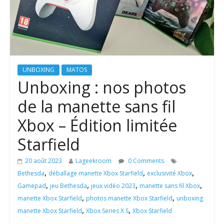
UNBOXING
MATOS
Unboxing : nos photos
de la manette sans fil
Xbox – Édition limitée
Starfield
20 août 2023
Lageekroom
0 Comments
,
,
,
Bethesda
déballage manette Xbox Starfield
exclusivité Xbox
,
,
,
,
Gamepad
jeu Bethesda
jeux vidéo 2023
manette sans fil Xbox
,
,
manette Xbox Starfield
photos manette Xbox Starfield
unboxing
,
,
manette Xbox Starfield
Xbox Series X S
Xbox Starfield