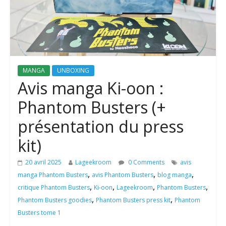
MANGA
UNBOXING
Avis manga Ki-oon :
Phantom Busters (+
présentation du press
kit)
20 avril 2025
Lageekroom
0 Comments
avis
,
,
,
manga Phantom Busters
avis Phantom Busters
blog manga
,
,
,
,
critique Phantom Busters
Ki-oon
Lageekroom
Phantom Busters
,
,
Phantom Busters goodies
Phantom Busters press kit
Phantom
Busters tome 1