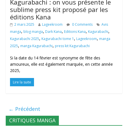
Kagurabachi : on vous présente le
sublime press kit proposé par les
éditions Kana
2 mars 2025
Lageekroom
0 Comments
Avis
,
,
,
,
,
manga
blog manga
Dark Kana
Editions Kana
Kagurabachi
,
,
,
Kagurabachi 2025
Kagurabachi tome 1
Lageekroom
manga
,
,
2025
manga Kagurabachi
press kit Kagurabachi
Si la date du 14 février est synonyme de fête des
amoureux, elle est également marquée, en cette année
2025,
Lire la suite
← Précédent
CRITIQUES MANGA