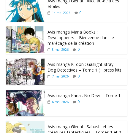
Avis manga Glénat : Alice au-delà des
étoiles
0
14 mai 2026
Avis manga Mana Books :
Développeurs – Bienvenue dans le
marécage de la création
0
8 mai 2026
Avis manga Ki-oon : Gaslight Stray
Dog Detectives – Tome 1 (+ press kit)
0
7 mai 2026
Avis manga Kana : No Devil – Tome 1
0
6 mai 2026
Avis manga Glénat : Sahashi et les
créatures fantastiques – Tomes 1 et 2