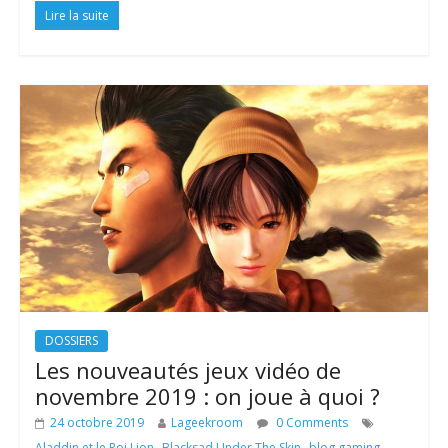
Lire la suite
DOSSIERS
Les nouveautés jeux vidéo de
novembre 2019 : on joue à quoi ?
24 octobre 2019
Lageekroom
0 Comments
,
,
,
Aladdin et le Roi Lion
Blacksad Under The Skin
blog gaming