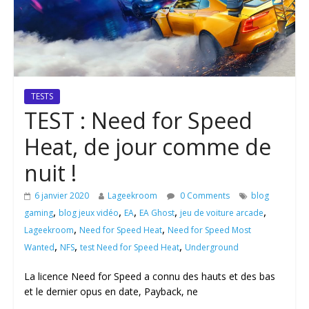
TESTS
TEST : Need for Speed
Heat, de jour comme de
nuit !
6 janvier 2020
Lageekroom
0 Comments
blog
,
,
,
,
,
gaming
blog jeux vidéo
EA
EA Ghost
jeu de voiture arcade
,
,
Lageekroom
Need for Speed Heat
Need for Speed Most
,
,
,
Wanted
NFS
test Need for Speed Heat
Underground
La licence Need for Speed a connu des hauts et des bas
et le dernier opus en date, Payback, ne