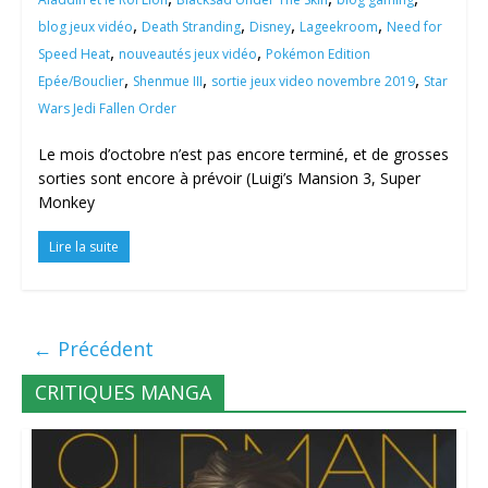
,
,
,
,
blog jeux vidéo
Death Stranding
Disney
Lageekroom
Need for
,
,
Speed Heat
nouveautés jeux vidéo
Pokémon Edition
,
,
,
Epée/Bouclier
Shenmue III
sortie jeux video novembre 2019
Star
Wars Jedi Fallen Order
Le mois d’octobre n’est pas encore terminé, et de grosses
sorties sont encore à prévoir (Luigi’s Mansion 3, Super
Monkey
Lire la suite
← Précédent
CRITIQUES MANGA