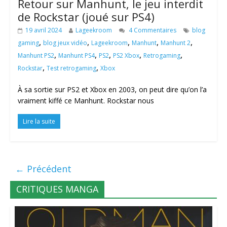
Retour sur Manhunt, le jeu interdit
de Rockstar (joué sur PS4)
19 avril 2024
Lageekroom
4 Commentaires
blog
,
,
,
,
,
gaming
blog jeux vidéo
Lageekroom
Manhunt
Manhunt 2
,
,
,
,
,
Manhunt PS2
Manhunt PS4
PS2
PS2 Xbox
Retrogaming
,
,
Rockstar
Test retrogaming
Xbox
À sa sortie sur PS2 et Xbox en 2003, on peut dire qu’on l’a
vraiment kiffé ce Manhunt. Rockstar nous
Lire la suite
← Précédent
CRITIQUES MANGA