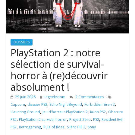
DOSSIERS
PlayStation 2 : notre
sélection de survival-
horror à (re)découvrir
absolument !
29 juin 2026
Lageekroom
2 Commentaires
,
,
,
,
Capcom
dossier PS2
Echo Night Beyond
Forbidden Siren 2
,
,
,
Haunting Ground
jeu d'horreur PlayStation 2
Kuon PS2
Obscure
,
,
,
,
PS2
PlayStation 2 survival horror
Project Zero
PS2
Resident Evil
,
,
,
,
PS2
Retrogaming
Rule of Rose
Silent Hill 2
Sony