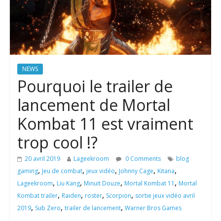
NEWS
Pourquoi le trailer de
lancement de Mortal
Kombat 11 est vraiment
trop cool !?
20 avril 2019
Lageekroom
0 Comments
blog
,
,
,
,
,
gaming
Jeu de combat
jeux vidéo
Johnny Cage
Kitana
,
,
,
,
Lageekroom
Liu Kang
Minuit Douze
Mortal Kombat 11
Mortal
,
,
,
,
Kombat trailer
Raiden
roster
Scorpion
sortie jeux vidéo avril
,
,
,
2019
Sub Zero
trailer de lancement
Warner Bros Games