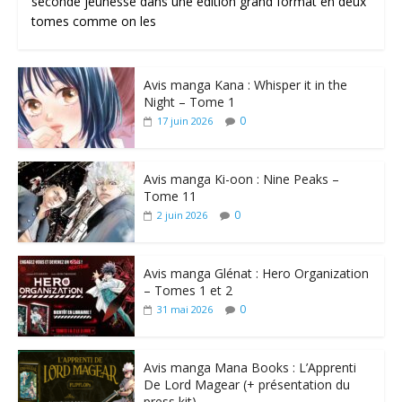
seconde jeunesse dans une édition grand format en deux
tomes comme on les
Avis manga Kana : Whisper it in the
Night – Tome 1
0
17 juin 2026
Avis manga Ki-oon : Nine Peaks –
Tome 11
0
2 juin 2026
Avis manga Glénat : Hero Organization
– Tomes 1 et 2
0
31 mai 2026
Avis manga Mana Books : L’Apprenti
De Lord Magear (+ présentation du
press kit)