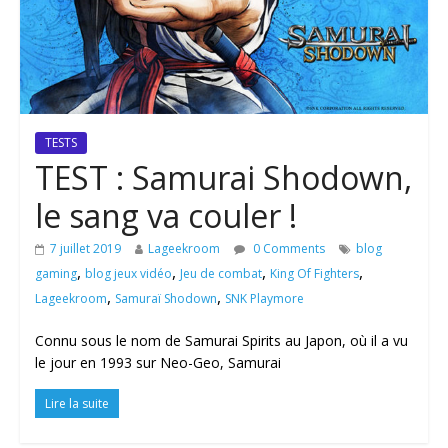
TESTS
TEST : Samurai Shodown,
le sang va couler !
7 juillet 2019
Lageekroom
0 Comments
blog
,
,
,
,
gaming
blog jeux vidéo
Jeu de combat
King Of Fighters
,
,
Lageekroom
Samuraï Shodown
SNK Playmore
Connu sous le nom de Samurai Spirits au Japon, où il a vu
le jour en 1993 sur Neo-Geo, Samurai
Lire la suite