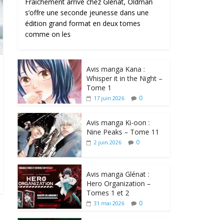
Fraîchement arrivé chez Glénat, Oldman
s’offre une seconde jeunesse dans une
édition grand format en deux tomes
comme on les
Avis manga Kana :
Whisper it in the Night –
Tome 1
0
17 juin 2026
Avis manga Ki-oon :
Nine Peaks – Tome 11
0
2 juin 2026
Avis manga Glénat :
Hero Organization –
Tomes 1 et 2
0
31 mai 2026