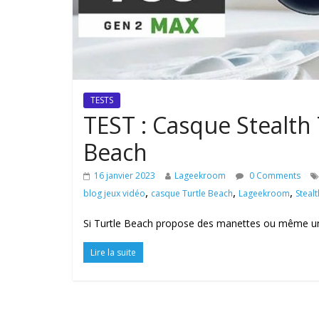
TESTS
TEST : Casque Stealth
Beach
16 janvier 2023
Lageekroom
0 Comments
,
,
,
blog jeux vidéo
casque Turtle Beach
Lageekroom
Steal
Si Turtle Beach propose des manettes ou même une st
Lire la suite