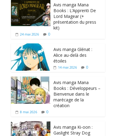
Avis manga Mana
Books : L’Apprenti De
Lord Magear (+
présentation du press
kit)
0
24 mai 2026
Avis manga Glénat :
Alice au-delà des
étoiles
0
14 mai 2026
Avis manga Mana
Books : Développeurs –
Bienvenue dans le
marécage de la
création
0
8 mai 2026
Avis manga Ki-oon :
Gaslight Stray Dog