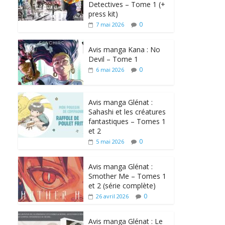
Detectives – Tome 1 (+
press kit)
0
7 mai 2026
Avis manga Kana : No
Devil – Tome 1
0
6 mai 2026
Avis manga Glénat :
Sahashi et les créatures
fantastiques – Tomes 1
et 2
0
5 mai 2026
Avis manga Glénat :
Smother Me – Tomes 1
et 2 (série complète)
0
26 avril 2026
Avis manga Glénat : Le