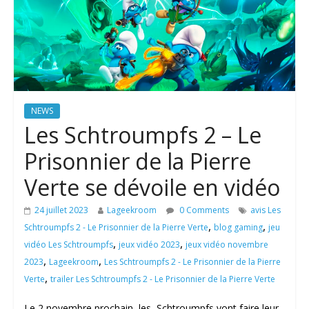
NEWS
Les Schtroumpfs 2 – Le
Prisonnier de la Pierre
Verte se dévoile en vidéo
24 juillet 2023
Lageekroom
0 Comments
avis Les
,
,
Schtroumpfs 2 - Le Prisonnier de la Pierre Verte
blog gaming
jeu
,
,
vidéo Les Schtroumpfs
jeux vidéo 2023
jeux vidéo novembre
,
,
2023
Lageekroom
Les Schtroumpfs 2 - Le Prisonnier de la Pierre
,
Verte
trailer Les Schtroumpfs 2 - Le Prisonnier de la Pierre Verte
Le 2 novembre prochain, les Schtroumpfs vont faire leur