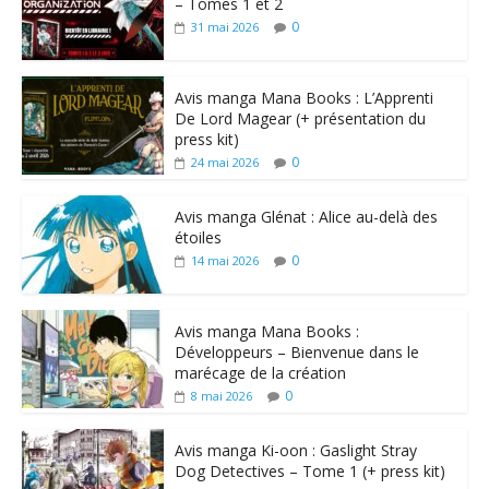
– Tomes 1 et 2
0
31 mai 2026
Avis manga Mana Books : L’Apprenti
De Lord Magear (+ présentation du
press kit)
0
24 mai 2026
Avis manga Glénat : Alice au-delà des
étoiles
0
14 mai 2026
Avis manga Mana Books :
Développeurs – Bienvenue dans le
marécage de la création
0
8 mai 2026
Avis manga Ki-oon : Gaslight Stray
Dog Detectives – Tome 1 (+ press kit)