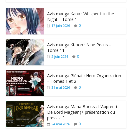
Avis manga Kana : Whisper it in the
Night – Tome 1
0
17 juin 2026
Avis manga Ki-oon : Nine Peaks –
Tome 11
0
2 juin 2026
Avis manga Glénat : Hero Organization
– Tomes 1 et 2
0
31 mai 2026
Avis manga Mana Books : L’Apprenti
De Lord Magear (+ présentation du
press kit)
0
24 mai 2026