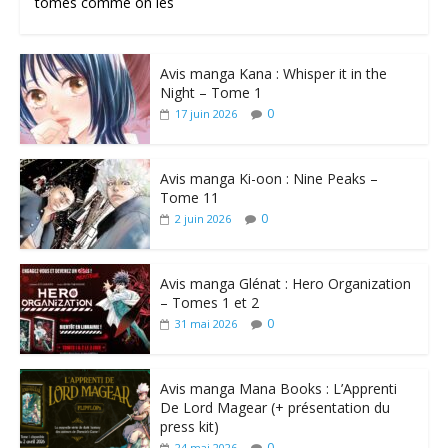
tomes comme on les
Avis manga Kana : Whisper it in the
Night – Tome 1
0
17 juin 2026
Avis manga Ki-oon : Nine Peaks –
Tome 11
0
2 juin 2026
Avis manga Glénat : Hero Organization
– Tomes 1 et 2
0
31 mai 2026
Avis manga Mana Books : L’Apprenti
De Lord Magear (+ présentation du
press kit)
0
24 mai 2026