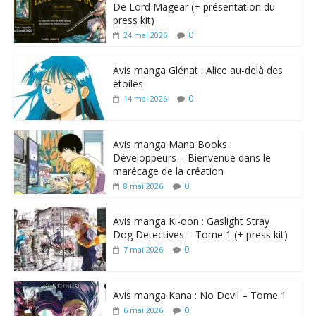
De Lord Magear (+ présentation du
press kit)
0
24 mai 2026
Avis manga Glénat : Alice au-delà des
étoiles
0
14 mai 2026
Avis manga Mana Books :
Développeurs – Bienvenue dans le
marécage de la création
0
8 mai 2026
Avis manga Ki-oon : Gaslight Stray
Dog Detectives – Tome 1 (+ press kit)
0
7 mai 2026
Avis manga Kana : No Devil – Tome 1
0
6 mai 2026