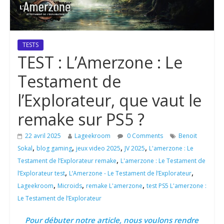
TESTS
TEST : L’Amerzone : Le
Testament de
l’Explorateur, que vaut le
remake sur PS5 ?
22 avril 2025
Lageekroom
0 Comments
Benoit
,
,
,
,
Sokal
blog gaming
jeux video 2025
JV 2025
L'amerzone : Le
,
Testament de l’Explorateur remake
L'amerzone : Le Testament de
,
,
l’Explorateur test
L’Amerzone - Le Testament de l’Explorateur
,
,
,
Lageekroom
Microids
remake L'amerzone
test PS5 L'amerzone :
Le Testament de l’Explorateur
Pour débuter notre article, nous voulons rendre