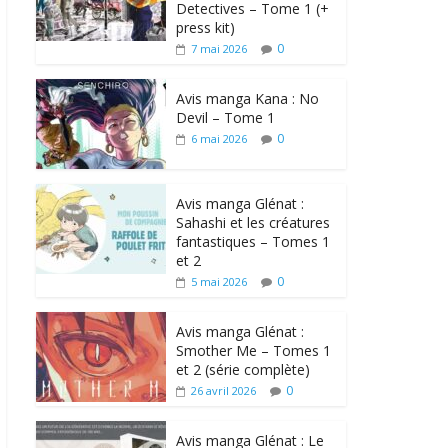
Detectives – Tome 1 (+
press kit)
0
7 mai 2026
Avis manga Kana : No
Devil – Tome 1
0
6 mai 2026
Avis manga Glénat :
Sahashi et les créatures
fantastiques – Tomes 1
et 2
0
5 mai 2026
Avis manga Glénat :
Smother Me – Tomes 1
et 2 (série complète)
0
26 avril 2026
Avis manga Glénat : Le