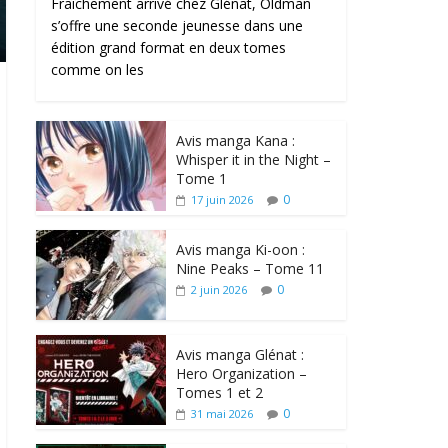
Fraîchement arrivé chez Glénat, Oldman
s’offre une seconde jeunesse dans une
édition grand format en deux tomes
comme on les
Avis manga Kana :
Whisper it in the Night –
Tome 1
0
17 juin 2026
Avis manga Ki-oon :
Nine Peaks – Tome 11
0
2 juin 2026
Avis manga Glénat :
Hero Organization –
Tomes 1 et 2
0
31 mai 2026