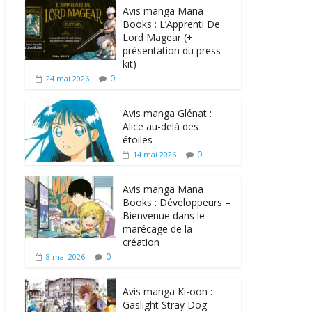
Avis manga Mana
Books : L’Apprenti De
Lord Magear (+
présentation du press
kit)
0
24 mai 2026
Avis manga Glénat :
Alice au-delà des
étoiles
0
14 mai 2026
Avis manga Mana
Books : Développeurs –
Bienvenue dans le
marécage de la
création
0
8 mai 2026
Avis manga Ki-oon :
Gaslight Stray Dog