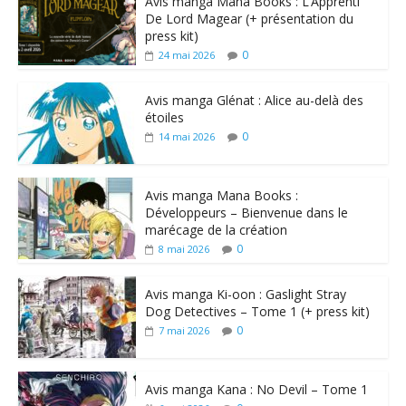
Avis manga Mana Books : L’Apprenti
De Lord Magear (+ présentation du
press kit)
0
24 mai 2026
Avis manga Glénat : Alice au-delà des
étoiles
0
14 mai 2026
Avis manga Mana Books :
Développeurs – Bienvenue dans le
marécage de la création
0
8 mai 2026
Avis manga Ki-oon : Gaslight Stray
Dog Detectives – Tome 1 (+ press kit)
0
7 mai 2026
Avis manga Kana : No Devil – Tome 1