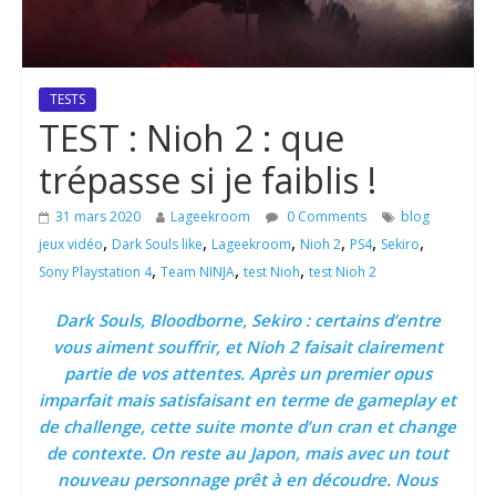
TESTS
TEST : Nioh 2 : que
trépasse si je faiblis !
31 mars 2020
Lageekroom
0 Comments
blog
,
,
,
,
,
,
jeux vidéo
Dark Souls like
Lageekroom
Nioh 2
PS4
Sekiro
,
,
,
Sony Playstation 4
Team NINJA
test Nioh
test Nioh 2
Dark Souls, Bloodborne, Sekiro : certains d’entre
vous aiment souffrir, et Nioh 2 faisait clairement
partie de vos attentes. Après un premier opus
imparfait mais satisfaisant en terme de gameplay et
de challenge, cette suite monte d’un cran et change
de contexte. On reste au Japon, mais avec un tout
nouveau personnage prêt à en découdre. Nous