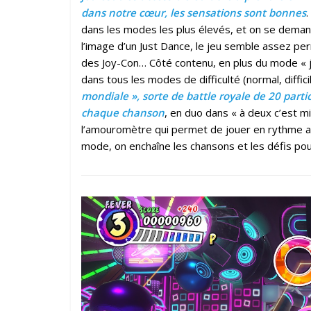
dans notre cœur, les sensations sont bonnes
.
dans les modes les plus élevés, et on se deman
l’image d’un Just Dance, le jeu semble assez pe
des Joy-Con… Côté contenu, en plus du mode « 
dans tous les modes de difficulté (normal, diffic
mondiale », sorte de battle royale de 20 part
chaque chanson
, en duo dans « à deux c’est m
l’amouromètre qui permet de jouer en rythme a
mode, on enchaîne les chansons et les défis po