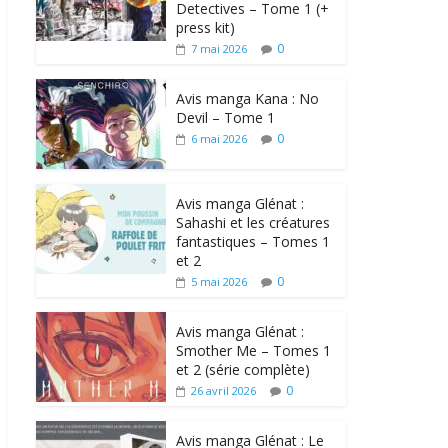
Detectives – Tome 1 (+
press kit)
0
7 mai 2026
Avis manga Kana : No
Devil – Tome 1
0
6 mai 2026
Avis manga Glénat :
Sahashi et les créatures
fantastiques – Tomes 1
et 2
0
5 mai 2026
Avis manga Glénat :
Smother Me – Tomes 1
et 2 (série complète)
0
26 avril 2026
Avis manga Glénat : Le