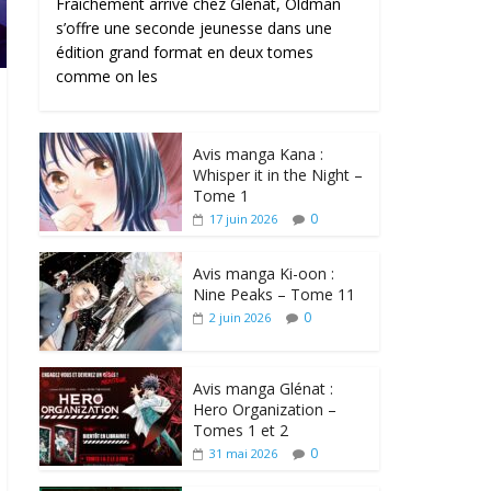
Fraîchement arrivé chez Glénat, Oldman
s’offre une seconde jeunesse dans une
édition grand format en deux tomes
comme on les
Avis manga Kana :
Whisper it in the Night –
Tome 1
0
17 juin 2026
Avis manga Ki-oon :
Nine Peaks – Tome 11
0
2 juin 2026
Avis manga Glénat :
Hero Organization –
Tomes 1 et 2
0
31 mai 2026