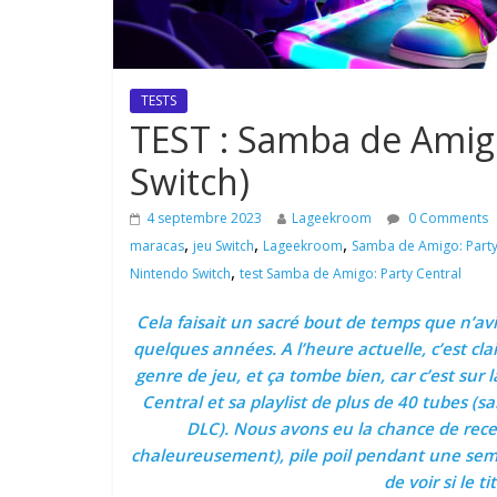
TESTS
TEST : Samba de Amigo
Switch)
4 septembre 2023
Lageekroom
0 Comments
,
,
,
maracas
jeu Switch
Lageekroom
Samba de Amigo: Party
,
Nintendo Switch
test Samba de Amigo: Party Central
Cela faisait un sacré bout de temps que n’avi
quelques années. A l’heure actuelle, c’est cla
genre de jeu, et ça tombe bien, car c’est su
Central et sa playlist de plus de 40 tubes (s
DLC). Nous avons eu la chance de recev
chaleureusement), pile poil pendant une semai
de voir si le ti