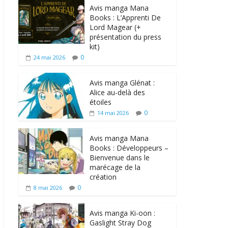
Avis manga Mana
Books : L’Apprenti De
Lord Magear (+
présentation du press
kit)
0
24 mai 2026
Avis manga Glénat :
Alice au-delà des
étoiles
0
14 mai 2026
Avis manga Mana
Books : Développeurs –
Bienvenue dans le
marécage de la
création
0
8 mai 2026
Avis manga Ki-oon :
Gaslight Stray Dog