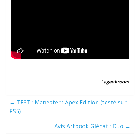
Lageekroom
←
TEST : Maneater : Apex Edition (testé sur
PS5)
Avis Artbook Glénat : Duo
→