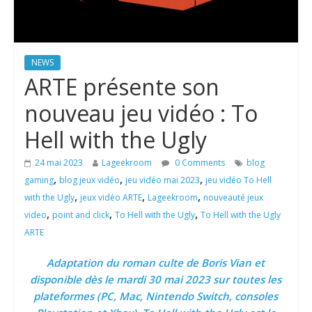
NEWS
ARTE présente son
nouveau jeu vidéo : To
Hell with the Ugly
24 mai 2023
Lageekroom
0 Comments
blog
,
,
,
gaming
blog jeux vidéo
jeu vidéo mai 2023
jeu vidéo To Hell
,
,
,
with the Ugly
jeux vidéo ARTE
Lageekroom
nouveauté jeux
,
,
,
video
point and click
To Hell with the Ugly
To Hell with the Ugly
ARTE
Adaptation du roman culte de Boris Vian et
disponible dès le mardi 30 mai 2023 sur toutes les
plateformes (PC, Mac, Nintendo Switch, consoles