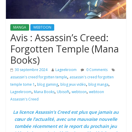
MANGA
WEBTOON
Avis : Assassin’s Creed:
Forgotten Temple (Mana
Books)
30 septembre 2024
Lageekroom
0 Comments
,
assassin's creed forgotten temple
assassin's creed forgotten
,
,
,
,
temple tome 1
blog gaming
blog jeux vidéo
blog manga
,
,
,
,
Lageekroom
Mana Books
Ubisoft
webtoon
webtoon
Assassin's Creed
La licence Assassin’s Creed est plus que jamais au
cœur de l’actualité, avec une mauvaise nouvelle
tombée récemment et le report du prochain jeu