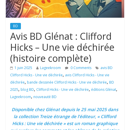
BD
Avis BD Glénat : Clifford
Hicks – Une vie déchirée
(histoire complète)
1 juin 2025
Lageekroom
0 Comments
avis BD
,
Clifford Hicks - Une vie déchirée
avis Clifford Hicks - Une vie
,
,
déchirée
bande dessinée Clifford Hicks - Une vie déchirée
BD
,
,
,
,
2025
blog BD
Clifford Hicks - Une vie déchirée
éditions Glénat
,
Lageekroom
nouveauté BD
Disponible chez Glénat depuis le 25 mai 2025 dans
la collection Treize étrange de l’éditeur, « Clifford
Hicks : Une vie déchirée » est un roman graphique