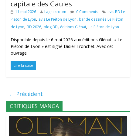
capitale des Gaules
11 mai 2026
Lageekroom
0 Comments
avis BD Le
,
,
Piéton de Lyon
avis Le Piéton de Lyon
bande dessinée Le Piéton
,
,
,
,
de Lyon
BD 2026
blog BD
éditions Glénat
Le Piéton de Lyon
Disponible depuis le 6 mai 2026 aux éditions Glénat, « Le
Piéton de Lyon » est signé Didier Tronchet. Avec cet
ouvrage
Lire la suite
← Précédent
CRITIQUES MANGA