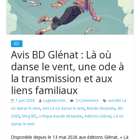
BD
Avis BD Glénat : Là où
danse le vent, une ode à
la transmission et aux
liens familiaux
1 juin 2026
Lageekroom
0 Comments
avis BD Là
,
,
,
où danse le vent
avis Là où danse le vent
Bande dessinée
BD
,
,
,
,
2026
blog BD
critique bande dessinée
éditions Glénat
Là où
danse le vent
Disponible depuis le 13 mai 2026 aux éditions Glénat, « Là