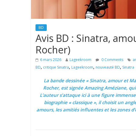
BD
Avis BD : Sinatra, amo
Rocher)
6 mars 2026
Lageekroom
0 Comments
a
,
,
,
,
BD
critique Sinatra
Lageekroom
nouveauté BD
Sinatra
La bande dessinée « Sinatra, amour et Mafi
Rocher, est signée Amazing Améziane, qui 
L’auteur s’attaque ici à une figure immense 
biographie « classique », il choisit un ang
amours, les amitiés influentes et les zones d