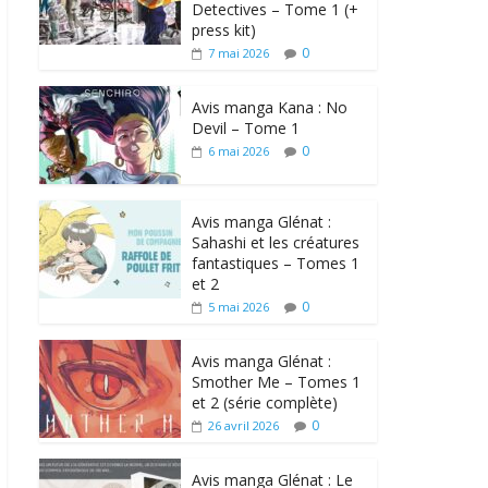
Detectives – Tome 1 (+
press kit)
0
7 mai 2026
Avis manga Kana : No
Devil – Tome 1
0
6 mai 2026
Avis manga Glénat :
Sahashi et les créatures
fantastiques – Tomes 1
et 2
0
5 mai 2026
Avis manga Glénat :
Smother Me – Tomes 1
et 2 (série complète)
0
26 avril 2026
Avis manga Glénat : Le