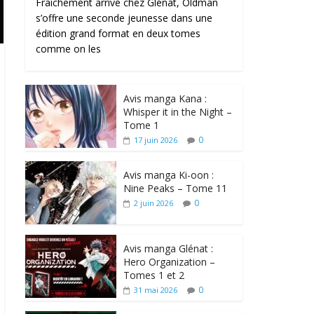
Fraîchement arrivé chez Glénat, Oldman
s’offre une seconde jeunesse dans une
édition grand format en deux tomes
comme on les
Avis manga Kana :
Whisper it in the Night –
Tome 1
0
17 juin 2026
Avis manga Ki-oon :
Nine Peaks – Tome 11
0
2 juin 2026
Avis manga Glénat :
Hero Organization –
Tomes 1 et 2
0
31 mai 2026