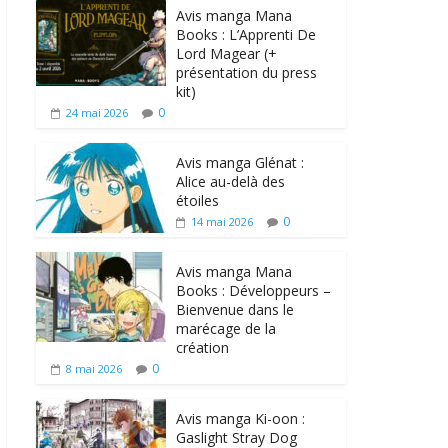
Avis manga Mana
Books : L’Apprenti De
Lord Magear (+
présentation du press
kit)
0
24 mai 2026
Avis manga Glénat :
Alice au-delà des
étoiles
0
14 mai 2026
Avis manga Mana
Books : Développeurs –
Bienvenue dans le
marécage de la
création
0
8 mai 2026
Avis manga Ki-oon :
Gaslight Stray Dog