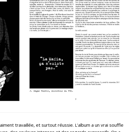
iment travaillée, et surtout réussie. L’album a un vrai souffle
es, des couleurs intenses et des regards expressifs. On a