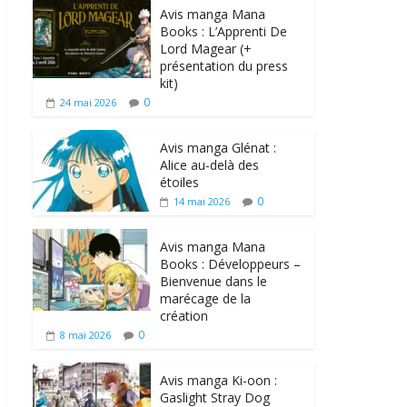
Avis manga Mana
Books : L’Apprenti De
Lord Magear (+
présentation du press
kit)
0
24 mai 2026
Avis manga Glénat :
Alice au-delà des
étoiles
0
14 mai 2026
Avis manga Mana
Books : Développeurs –
Bienvenue dans le
marécage de la
création
0
8 mai 2026
Avis manga Ki-oon :
Gaslight Stray Dog