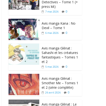
Detectives – Tome 1 (+
press kit)
0
7 mai 2026
Avis manga Kana : No
Devil – Tome 1
0
6 mai 2026
Avis manga Glénat :
Sahashi et les créatures
fantastiques – Tomes 1
et 2
0
5 mai 2026
Avis manga Glénat :
Smother Me – Tomes 1
et 2 (série complète)
0
26 avril 2026
Avis manga Glénat : Le