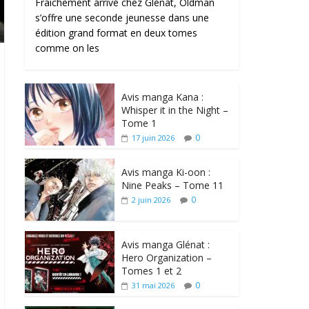
Fraîchement arrivé chez Glénat, Oldman
s’offre une seconde jeunesse dans une
édition grand format en deux tomes
comme on les
Avis manga Kana :
Whisper it in the Night –
Tome 1
0
17 juin 2026
Avis manga Ki-oon :
Nine Peaks – Tome 11
0
2 juin 2026
Avis manga Glénat :
Hero Organization –
Tomes 1 et 2
0
31 mai 2026