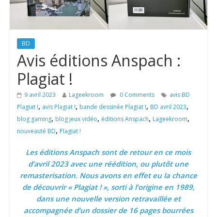
BD
Avis éditions Anspach :
Plagiat !
9 avril 2023
Lageekroom
0 Comments
avis BD
,
,
,
,
Plagiat !
avis Plagiat !
bande dessinée Plagiat !
BD avril 2023
,
,
,
,
blog gaming
blog jeux vidéo
éditions Anspach
Lageekroom
,
nouveauté BD
Plagiat !
Les éditions Anspach sont de retour en ce mois
d’avril 2023 avec une réédition, ou plutôt une
remasterisation. Nous avons en effet eu la chance
de découvrir « Plagiat ! », sorti à l’origine en 1989,
dans une nouvelle version retravaillée et
accompagnée d’un dossier de 16 pages bourrées