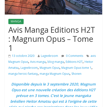
MANGA
Avis Manga Editions H2T
: Magnum Opus – Tome
1
13 octobre 2020
Lageekroom
0 Comments
avis
,
,
,
,
Magnum Opus
Avis manga
blog manga
Editions H2T
Heitor
,
,
,
,
Amatsu
Lageekroom
Magnum Opus
Magnum Opus tome 1
,
,
manga heroic-fantasy
manga Magnum Opus
Shonen
Disponible depuis le 3 septembre 2020, Magnum
Opus est une nouvelle création des éditions H2T
prévue en 3 tomes. C’est le jeune mangaka
brésilien Heitor Amatsu qui est à l’origine de cette