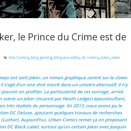
ker, le Prince du Crime est de
,
,
,
,
,
Avis Comics
blog gaming
blog jeux vidéo
dc comics
Joker
Joker
C
mejo ont sorti Joker, un roman graphique centré sur le clown
 s’agit d’un one shot inscrit dans un univers alternatif, il n’y
 pouvoir en profiter. La particularité de cet ouvrage, arrivé
n scène un Joker (incarné par Heath Ledger) époustouflant,
sion très réaliste du personnage. En 2013, nous avons pu le
ction DC Deluxe, ajoutant quelques travaux de recherches
x (Luthor). Aujourd’hui, Urban Comics remet ça en proposant
tion DC Black Label, surtout qu’un certain Joker avec Joaquin