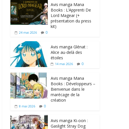
Avis manga Mana
Books : L’Apprenti De
Lord Magear (+
présentation du press
kit)
0
24 mai 2026
Avis manga Glénat :
Alice au-delà des
étoiles
0
14 mai 2026
Avis manga Mana
Books : Développeurs –
Bienvenue dans le
marécage de la
création
0
8 mai 2026
Avis manga Ki-oon :
Gaslight Stray Dog