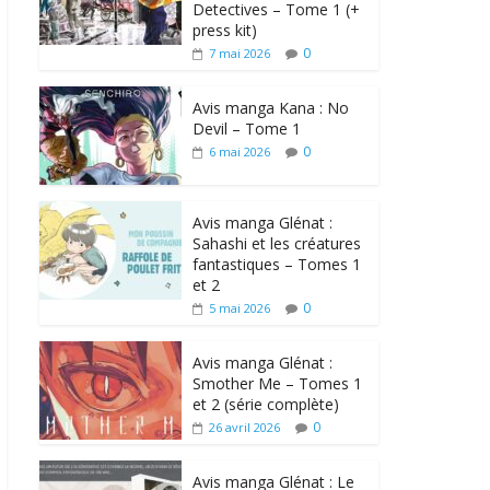
Detectives – Tome 1 (+
press kit)
0
7 mai 2026
Avis manga Kana : No
Devil – Tome 1
0
6 mai 2026
Avis manga Glénat :
Sahashi et les créatures
fantastiques – Tomes 1
et 2
0
5 mai 2026
Avis manga Glénat :
Smother Me – Tomes 1
et 2 (série complète)
0
26 avril 2026
Avis manga Glénat : Le