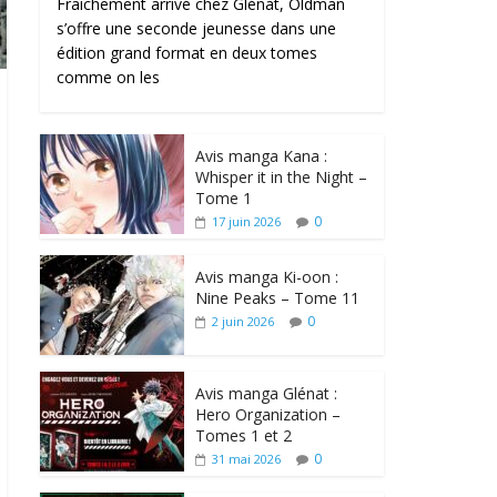
Fraîchement arrivé chez Glénat, Oldman
s’offre une seconde jeunesse dans une
édition grand format en deux tomes
comme on les
Avis manga Kana :
Whisper it in the Night –
Tome 1
0
17 juin 2026
Avis manga Ki-oon :
Nine Peaks – Tome 11
0
2 juin 2026
Avis manga Glénat :
Hero Organization –
Tomes 1 et 2
0
31 mai 2026