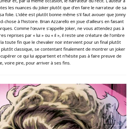
uffeur et, par la même occasion, le narrateur du récit. L’auteur a
utes les nuances du Joker plutôt que d’en faire le narrateur de sa
 sa folie. L’idée est plutôt bonne même s’il faut avouer que Jonny
chose à l’histoire. Brian Azzarello en joue d’ailleurs en faisant
arques. Comme l’œuvre s’appelle Joker, ne vous attendez pas à
reprises par « lui » ou « il », il reste une créature de l’ombre
a toute fin que le chevalier noir intervient pour un final plutôt
t plutôt classique, se contentant finalement de montrer un Joker
écupérer ce qui lui appartient et n’hésite pas à faire preuve de
, voire pire, pour arriver à ses fins.