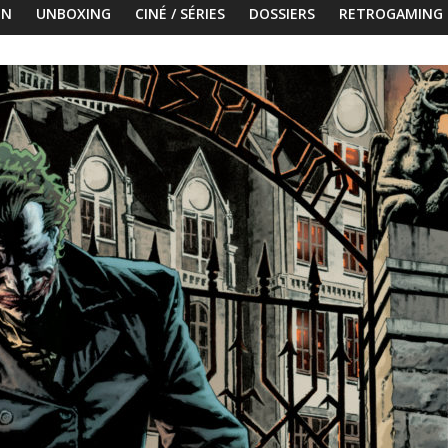
ON
UNBOXING
CINÉ / SÉRIES
DOSSIERS
RETROGAMING