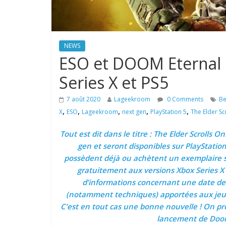
NEWS
ESO et DOOM Eternal s
Series X et PS5
7 août 2020
Lageekroom
0 Comments
Be
,
,
,
,
,
X
ESO
Lageekroom
next gen
PlayStation 5
The Elder Sc
Tout est dit dans le titre : The Elder Scrolls 
gen et seront disponibles sur PlayStation 
possèdent déjà ou achètent un exemplaire su
gratuitement aux versions Xbox Series X
d’informations concernant une date de s
(notamment techniques) apportées aux jeux
C’est en tout cas une bonne nouvelle ! On pro
lancement de Doom