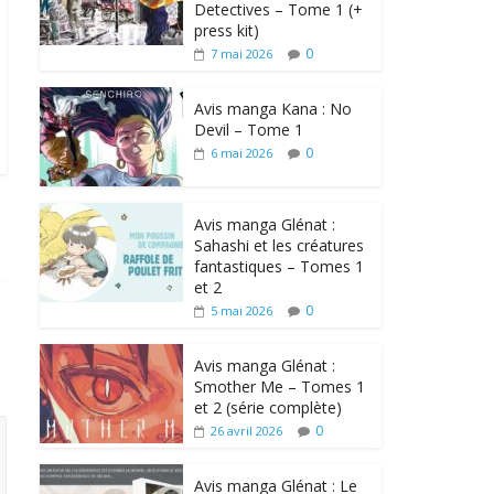
Detectives – Tome 1 (+
press kit)
0
7 mai 2026
Avis manga Kana : No
Devil – Tome 1
0
6 mai 2026
Avis manga Glénat :
Sahashi et les créatures
fantastiques – Tomes 1
et 2
0
5 mai 2026
Avis manga Glénat :
Smother Me – Tomes 1
et 2 (série complète)
0
26 avril 2026
Avis manga Glénat : Le