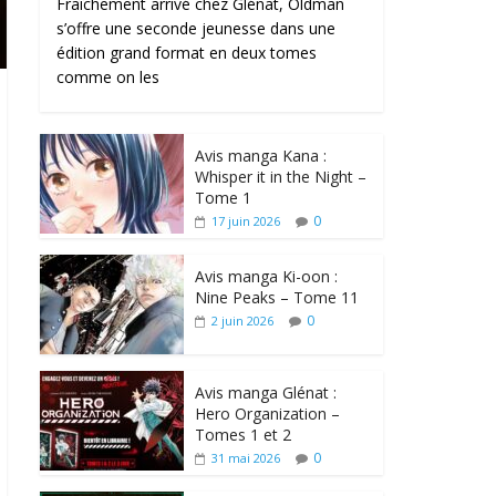
Fraîchement arrivé chez Glénat, Oldman
s’offre une seconde jeunesse dans une
édition grand format en deux tomes
comme on les
Avis manga Kana :
Whisper it in the Night –
Tome 1
0
17 juin 2026
Avis manga Ki-oon :
Nine Peaks – Tome 11
0
2 juin 2026
Avis manga Glénat :
Hero Organization –
Tomes 1 et 2
0
31 mai 2026