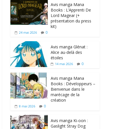
Avis manga Mana
Books : L’Apprenti De
Lord Magear (+
présentation du press
kit)
0
24 mai 2026
Avis manga Glénat :
Alice au-delà des
étoiles
0
14 mai 2026
Avis manga Mana
Books : Développeurs –
Bienvenue dans le
marécage de la
création
0
8 mai 2026
Avis manga Ki-oon :
Gaslight Stray Dog