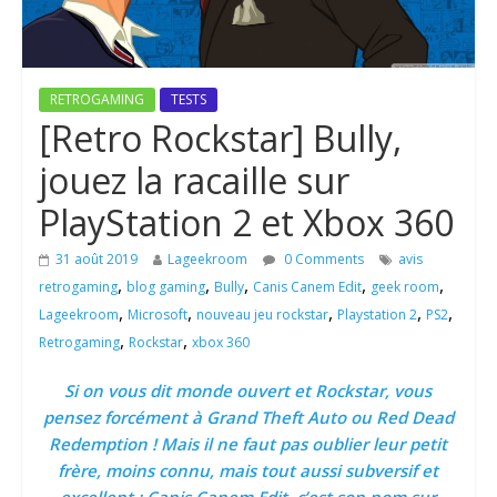
RETROGAMING
TESTS
[Retro Rockstar] Bully,
jouez la racaille sur
PlayStation 2 et Xbox 360
31 août 2019
Lageekroom
0 Comments
avis
,
,
,
,
,
retrogaming
blog gaming
Bully
Canis Canem Edit
geek room
,
,
,
,
,
Lageekroom
Microsoft
nouveau jeu rockstar
Playstation 2
PS2
,
,
Retrogaming
Rockstar
xbox 360
Si on vous dit monde ouvert et Rockstar, vous
pensez forcément à Grand Theft Auto ou Red Dead
Redemption ! Mais il ne faut pas oublier leur petit
frère, moins connu, mais tout aussi subversif et