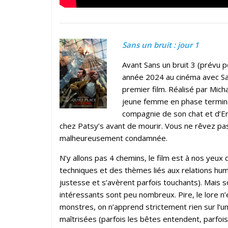
Sans un bruit : jour 1
Avant Sans un bruit 3 (prévu p
année 2024 au cinéma avec Sans
premier film. Réalisé par Mich
jeune femme en phase terminal
compagnie de son chat et d’Eri
chez Patsy’s avant de mourir. Vous ne rêvez pas, 
malheureusement condamnée.
N’y allons pas 4 chemins, le film est à nos yeux
techniques et des thèmes liés aux relations huma
justesse et s’avèrent parfois touchants). Mais s
intéressants sont peu nombreux. Pire, le lore n
monstres, on n’apprend strictement rien sur l’uni
maîtrisées (parfois les bêtes entendent, parfoi