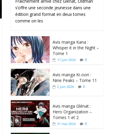
Fraîchement arrivé chez Glénat, Oldman
s’offre une seconde jeunesse dans une
édition grand format en deux tomes
comme on les
Avis manga Kana :
Whisper it in the Night –
Tome 1
0
17 juin 2026
Avis manga Ki-oon :
Nine Peaks – Tome 11
0
2 juin 2026
Avis manga Glénat :
Hero Organization –
Tomes 1 et 2
0
31 mai 2026