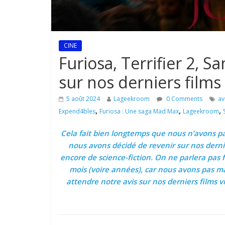
CINE
Furiosa, Terrifier 2, Sa
sur nos derniers films
5 août 2024
Lageekroom
0 Comments
av
,
,
,
Expend4bles
Furiosa : Une saga Mad Max
Lageekroom
Cela fait bien longtemps que nous n’avons pas
nous avons décidé de revenir sur nos dernie
encore de science-fiction. On ne parlera pas 
mois (voire années), car nous avons pas mal
attendre notre avis sur nos derniers films 