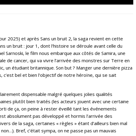
our 2025) et après Sans un bruit 2, la saga revient en cette
 un bruit : jour 1, dont l’histoire se déroule avant celle du
ael Sarnoski, le film nous embarque aux côtés de Samira, une
e de cancer, qui va vivre l’arrivée des monstres sur Terre en
c, un étudiant britannique. Son but ? Manger une dernière pizza
c’est bel et bien l’objectif de notre héroïne, qui se sait
 clairement dispensable malgré quelques jolies qualités
ines plutôt bien traités (les acteurs jouent avec une certaine
orti de ça, on peine à rester éveillé tant les événements
’est absolument pas développé et hormis l’arrivée des
vers de la saga, certaines « règles » étant d’ailleurs bien mal
s non…). Bref, c’était sympa, on ne passe pas un mauvais