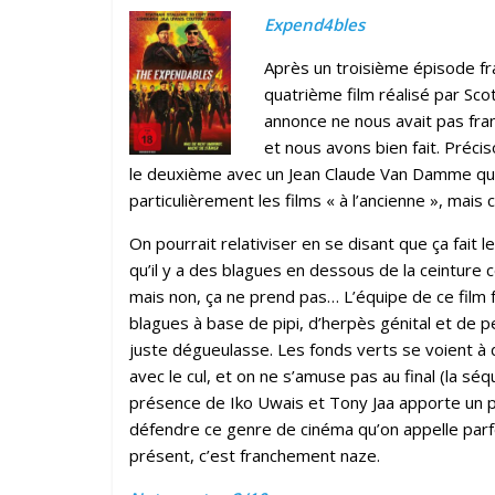
Expend4bles
Après un troisième épisode fr
quatrième film réalisé par Sc
annonce ne nous avait pas fran
et nous avons bien fait. Préci
le deuxième avec un Jean Claude Van Damme qui 
particulièrement les films « à l’ancienne », ma
On pourrait relativiser en se disant que ça fait l
qu’il y a des blagues en dessous de la ceintur
mais non, ça ne prend pas… L’équipe de ce film f
blagues à base de pipi, d’herpès génital et de pet
juste dégueulasse. Les fonds verts se voient à de
avec le cul, et on ne s’amuse pas au final (la s
présence de Iko Uwais et Tony Jaa apporte un p
défendre ce genre de cinéma qu’on appelle parfois
présent, c’est franchement naze.