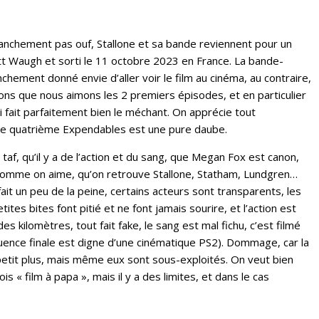
anchement pas ouf, Stallone et sa bande reviennent pour un
ott Waugh et sorti le 11 octobre 2023 en France. La bande-
chement donné envie d’aller voir le film au cinéma, au contraire,
sons que nous aimons les 2 premiers épisodes, et en particulier
fait parfaitement bien le méchant. On apprécie tout
is ce quatrième Expendables est une pure daube.
e taf, qu’il y a de l’action et du sang, que Megan Fox est canon,
e comme on aime, qu’on retrouve Stallone, Statham, Lundgren…
ait un peu de la peine, certains acteurs sont transparents, les
ites bites font pitié et ne font jamais sourire, et l’action est
s kilomètres, tout fait fake, le sang est mal fichu, c’est filmé
équence finale est digne d’une cinématique PS2). Dommage, car la
etit plus, mais même eux sont sous-exploités. On veut bien
 « film à papa », mais il y a des limites, et dans le cas