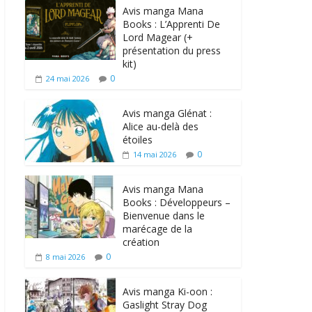
Avis manga Mana
Books : L’Apprenti De
Lord Magear (+
présentation du press
kit)
0
24 mai 2026
Avis manga Glénat :
Alice au-delà des
étoiles
0
14 mai 2026
Avis manga Mana
Books : Développeurs –
Bienvenue dans le
marécage de la
création
0
8 mai 2026
Avis manga Ki-oon :
Gaslight Stray Dog