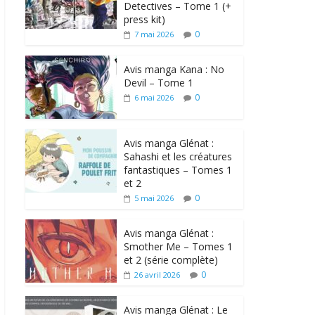
Detectives – Tome 1 (+
press kit)
0
7 mai 2026
Avis manga Kana : No
Devil – Tome 1
0
6 mai 2026
Avis manga Glénat :
Sahashi et les créatures
fantastiques – Tomes 1
et 2
0
5 mai 2026
Avis manga Glénat :
Smother Me – Tomes 1
et 2 (série complète)
0
26 avril 2026
Avis manga Glénat : Le