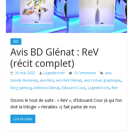
BD
Avis BD Glénat : ReV
(récit complet)
30 mai 2022
Lageekroom
0 Comments
avis
,
,
,
,
bande dessinée
avis ReV
avis ReV Glénat
avis roman graphique
,
,
,
,
blog gaming
éditions Glénat
Edouard Cour
Lageekroom
ReV
Disons le tout de suite : « ReV », d’Edouard Cour (à qui l’on
doit la trilogie « Herakles ») fait partie de nos
Lire la suite