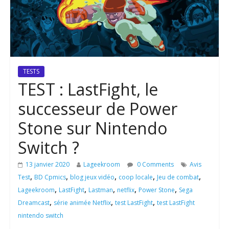
TESTS
TEST : LastFight, le
successeur de Power
Stone sur Nintendo
Switch ?
13 janvier 2020
Lageekroom
0 Comments
Avis
,
,
,
,
,
Test
BD Cpmics
blog jeux vidéo
coop locale
Jeu de combat
,
,
,
,
,
Lageekroom
LastFight
Lastman
netflix
Power Stone
Sega
,
,
,
Dreamcast
série animée Netflix
test LastFight
test LastFight
nintendo switch