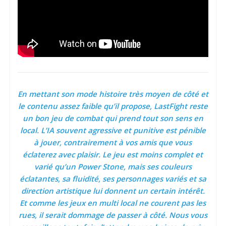
En mettant son mode histoire très moyen de côté et
le contenu assez faible qu’il propose, LastFight reste
un bon jeu de combat qui prend tout son sens en
local. L’IA souvent agressive et punitive est pénible
à jouer, contrairement à vos amis que vous
éclaterez avec plaisir. Le jeu est moins complet et
varié qu’un Power Stone, mais ses couleurs
éclatantes, sa fluidité, ses personnages variés et sa
direction artistique lui donnent un certain intérêt.
Et comme les jeux en multi local ne courent pas les
rues, il serait dommage de passer à côté. Nous vous