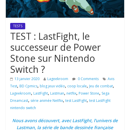
TESTS
TEST : LastFight, le
successeur de Power
Stone sur Nintendo
Switch ?
13 janvier 2020
Lageekroom
0 Comments
Avis
,
,
,
,
,
Test
BD Cpmics
blog jeux vidéo
coop locale
Jeu de combat
,
,
,
,
,
Lageekroom
LastFight
Lastman
netflix
Power Stone
Sega
,
,
,
Dreamcast
série animée Netflix
test LastFight
test LastFight
nintendo switch
Nous avons découvert, avec LastFight, l’univers de
Lastman, la série de bande dessinée française