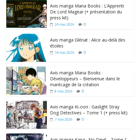
Avis manga Mana Books : L’Apprenti
De Lord Magear (+ présentation du
press kit)
0
24 mai 2026
Avis manga Glénat : Alice au-delà des
étoiles
0
14 mai 2026
Avis manga Mana Books :
Développeurs – Bienvenue dans le
marécage de la création
0
8 mai 2026
Avis manga Ki-oon : Gaslight Stray
Dog Detectives – Tome 1 (+ press kit)
0
7 mai 2026
Avis manga Kana : No Devil – Tome 1