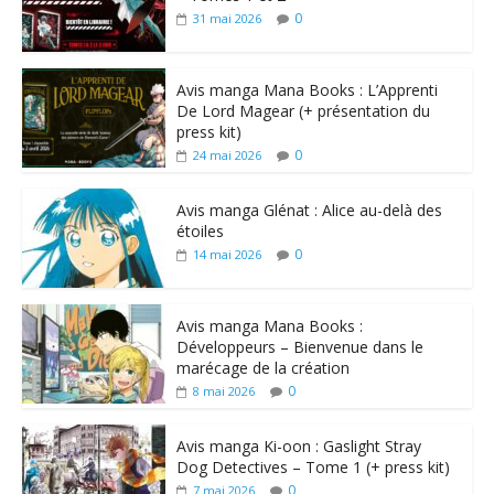
0
31 mai 2026
Avis manga Mana Books : L’Apprenti
De Lord Magear (+ présentation du
press kit)
0
24 mai 2026
Avis manga Glénat : Alice au-delà des
étoiles
0
14 mai 2026
Avis manga Mana Books :
Développeurs – Bienvenue dans le
marécage de la création
0
8 mai 2026
Avis manga Ki-oon : Gaslight Stray
Dog Detectives – Tome 1 (+ press kit)
0
7 mai 2026