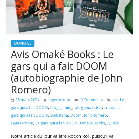
OUVRAGE
Avis Omaké Books : Le
gars qui a fait DOOM
(autobiographie de John
Romero)
28 mars 2024
Lageekroom
0 Comments
avis Le
,
,
,
gars qui a fait DOOM
blog gaming
blog jeux vidéo
critique Le
,
,
,
,
gars qui a fait DOOM
Daikatana
Doom
John Romero
,
,
,
Lageekroom
Le gars qui a fait DOOM
Omaké Books
Quake
Notre article du jour va être Rock’n Roll, puisqu’il va