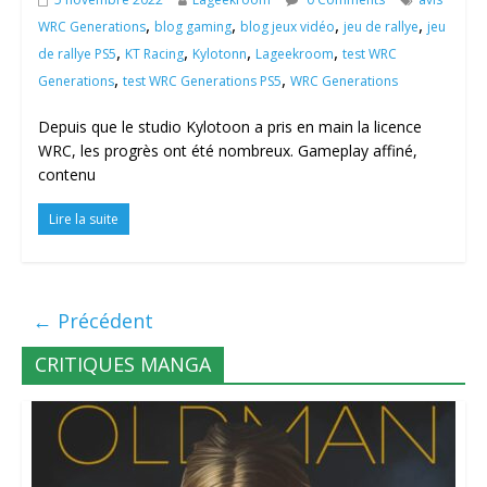
,
,
,
,
WRC Generations
blog gaming
blog jeux vidéo
jeu de rallye
jeu
,
,
,
,
de rallye PS5
KT Racing
Kylotonn
Lageekroom
test WRC
,
,
Generations
test WRC Generations PS5
WRC Generations
Depuis que le studio Kylotoon a pris en main la licence
WRC, les progrès ont été nombreux. Gameplay affiné,
contenu
Lire la suite
← Précédent
CRITIQUES MANGA