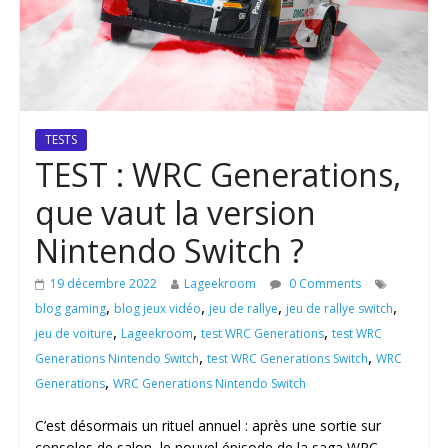
TESTS
TEST : WRC Generations,
que vaut la version
Nintendo Switch ?
19 décembre 2022
Lageekroom
0 Comments
,
,
,
,
blog gaming
blog jeux vidéo
jeu de rallye
jeu de rallye switch
,
,
,
jeu de voiture
Lageekroom
test WRC Generations
test WRC
,
,
Generations Nintendo Switch
test WRC Generations Switch
WRC
,
Generations
WRC Generations Nintendo Switch
C’est désormais un rituel annuel : après une sortie sur
consoles de salon, le nouvel épisode de la saga WRC