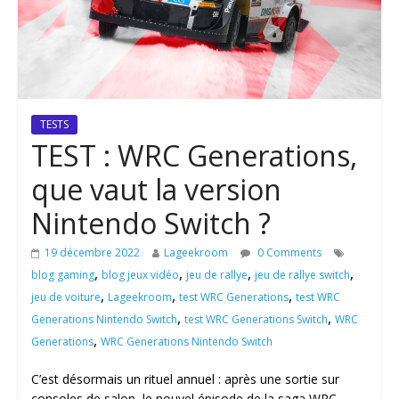
TESTS
TEST : WRC Generations,
que vaut la version
Nintendo Switch ?
19 décembre 2022
Lageekroom
0 Comments
,
,
,
,
blog gaming
blog jeux vidéo
jeu de rallye
jeu de rallye switch
,
,
,
jeu de voiture
Lageekroom
test WRC Generations
test WRC
,
,
Generations Nintendo Switch
test WRC Generations Switch
WRC
,
Generations
WRC Generations Nintendo Switch
C’est désormais un rituel annuel : après une sortie sur
consoles de salon, le nouvel épisode de la saga WRC