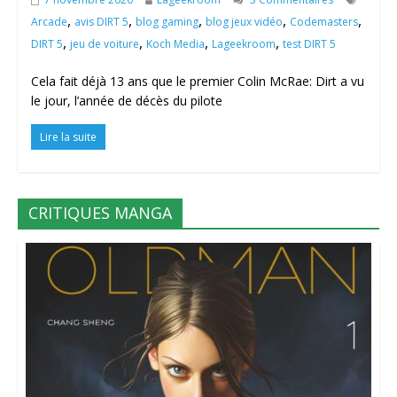
,
,
,
,
,
Arcade
avis DIRT 5
blog gaming
blog jeux vidéo
Codemasters
,
,
,
,
DIRT 5
jeu de voiture
Koch Media
Lageekroom
test DIRT 5
Cela fait déjà 13 ans que le premier Colin McRae: Dirt a vu
le jour, l’année de décès du pilote
Lire la suite
CRITIQUES MANGA