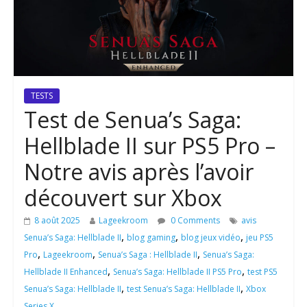
TESTS
Test de Senua’s Saga:
Hellblade II sur PS5 Pro –
Notre avis après l’avoir
découvert sur Xbox
8 août 2025
Lageekroom
0 Comments
avis
,
,
,
Senua’s Saga: Hellblade II
blog gaming
blog jeux vidéo
jeu PS5
,
,
,
Pro
Lageekroom
Senua’s Saga : Hellblade II
Senua’s Saga:
,
,
Hellblade II Enhanced
Senua’s Saga: Hellblade II PS5 Pro
test PS5
,
,
Senua’s Saga: Hellblade II
test Senua’s Saga: Hellblade II
Xbox
Series X