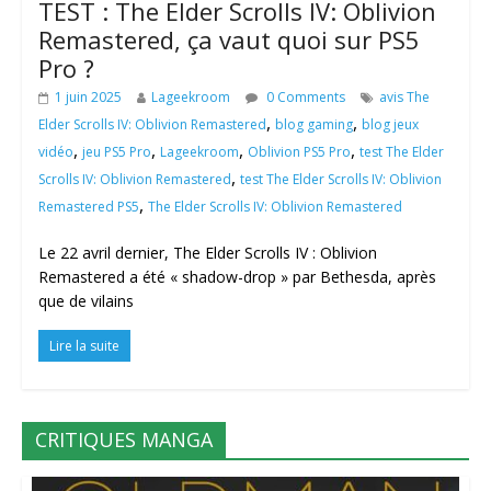
TEST : The Elder Scrolls IV: Oblivion
Remastered, ça vaut quoi sur PS5
Pro ?
1 juin 2025
Lageekroom
0 Comments
avis The
,
,
Elder Scrolls IV: Oblivion Remastered
blog gaming
blog jeux
,
,
,
,
vidéo
jeu PS5 Pro
Lageekroom
Oblivion PS5 Pro
test The Elder
,
Scrolls IV: Oblivion Remastered
test The Elder Scrolls IV: Oblivion
,
Remastered PS5
The Elder Scrolls IV: Oblivion Remastered
Le 22 avril dernier, The Elder Scrolls IV : Oblivion
Remastered a été « shadow-drop » par Bethesda, après
que de vilains
Lire la suite
CRITIQUES MANGA