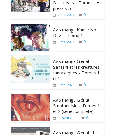
Detectives – Tome 1 (+
press kit)
0
7 mai 2026
Avis manga Kana : No
Devil – Tome 1
0
6 mai 2026
Avis manga Glénat :
Sahashi et les créatures
fantastiques – Tomes 1
et 2
0
5 mai 2026
Avis manga Glénat :
Smother Me – Tomes 1
et 2 (série complète)
0
26 avril 2026
Avis manga Glénat : Le