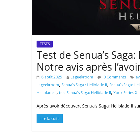
TESTS
Test de Senua’s Saga: 
Notre avis après l’avo
8 août 2025
Lageekroom
0 Comments
av
,
,
Lageekroom
Senua’s Saga : Hellblade II
Senua’s Saga: Hel
,
,
Hellblade II
test Senua’s Saga: Hellblade II
Xbox Series X
Après avoir découvert Senua’s Saga: Hellblade II sur
Lire la suite