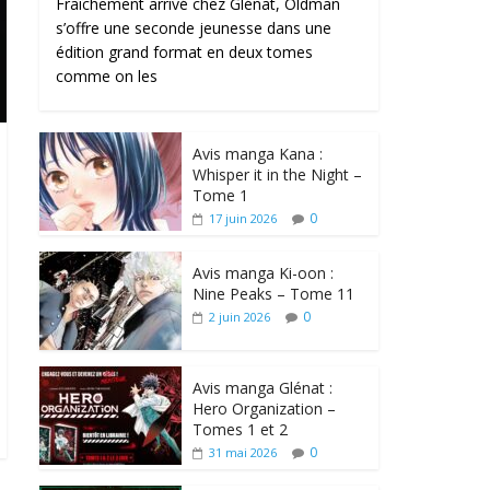
Fraîchement arrivé chez Glénat, Oldman
s’offre une seconde jeunesse dans une
édition grand format en deux tomes
comme on les
Avis manga Kana :
Whisper it in the Night –
Tome 1
0
17 juin 2026
Avis manga Ki-oon :
Nine Peaks – Tome 11
0
2 juin 2026
Avis manga Glénat :
Hero Organization –
Tomes 1 et 2
0
31 mai 2026