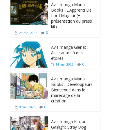
Avis manga Mana
Books : L’Apprenti De
Lord Magear (+
présentation du press
kit)
0
24 mai 2026
Avis manga Glénat :
Alice au-delà des
étoiles
0
14 mai 2026
Avis manga Mana
Books : Développeurs –
Bienvenue dans le
marécage de la
création
0
8 mai 2026
Avis manga Ki-oon :
Gaslight Stray Dog