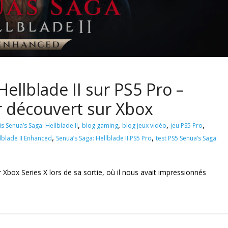
Hellblade II sur PS5 Pro –
ir découvert sur Xbox
,
,
,
,
is Senua’s Saga: Hellblade II
blog gaming
blog jeux vidéo
jeu PS5 Pro
,
,
lblade II Enhanced
Senua’s Saga: Hellblade II PS5 Pro
test PS5 Senua’s Saga:
 Xbox Series X lors de sa sortie, où il nous avait impressionnés