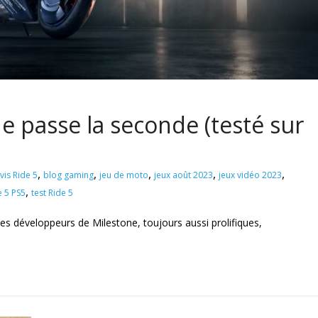
ne passe la seconde (testé sur
,
,
,
,
,
vis Ride 5
blog gaming
jeu de moto
jeux août 2023
jeux vidéo 2023
,
e 5 PS5
test Ride 5
les développeurs de Milestone, toujours aussi prolifiques,