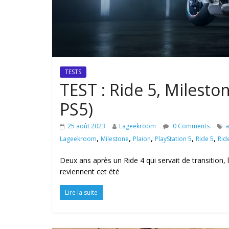
TESTS
TEST : Ride 5, Milesto
PS5)
25 août 2023
Lageekroom
0 Comments
a
,
,
,
,
,
Lageekroom
Milestone
Plaion
PlayStation 5
Ride 5
Rid
Deux ans après un Ride 4 qui servait de transition, 
reviennent cet été
Lire la suite