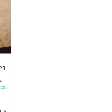
023
,
2023
,
o
rmis