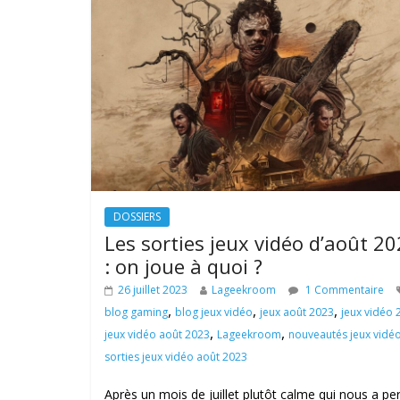
DOSSIERS
Les sorties jeux vidéo d’août 2
: on joue à quoi ?
26 juillet 2023
Lageekroom
1 Commentaire
,
,
,
blog gaming
blog jeux vidéo
jeux août 2023
jeux vidéo 
,
,
jeux vidéo août 2023
Lageekroom
nouveautés jeux vidé
sorties jeux vidéo août 2023
Après un mois de juillet plutôt calme qui nous a pe