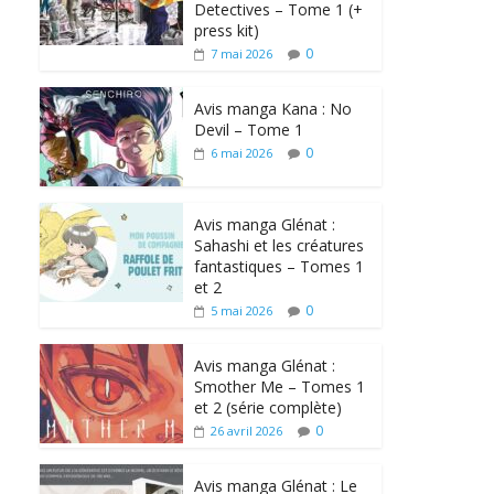
Detectives – Tome 1 (+
press kit)
0
7 mai 2026
Avis manga Kana : No
Devil – Tome 1
0
6 mai 2026
Avis manga Glénat :
Sahashi et les créatures
fantastiques – Tomes 1
et 2
0
5 mai 2026
Avis manga Glénat :
Smother Me – Tomes 1
et 2 (série complète)
0
26 avril 2026
Avis manga Glénat : Le