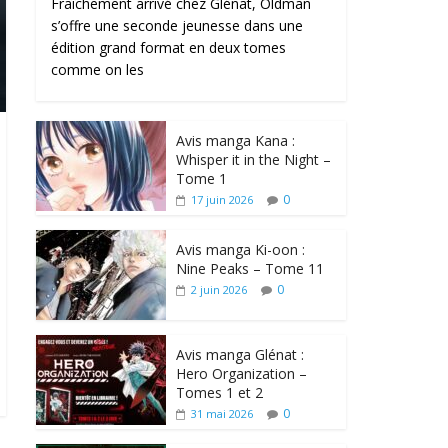
Fraîchement arrivé chez Glénat, Oldman
s’offre une seconde jeunesse dans une
édition grand format en deux tomes
comme on les
Avis manga Kana :
Whisper it in the Night –
Tome 1
0
17 juin 2026
Avis manga Ki-oon :
Nine Peaks – Tome 11
0
2 juin 2026
Avis manga Glénat :
Hero Organization –
Tomes 1 et 2
0
31 mai 2026