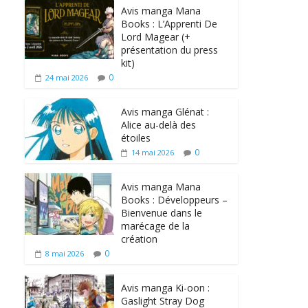
Avis manga Mana
Books : L’Apprenti De
Lord Magear (+
présentation du press
kit)
0
24 mai 2026
Avis manga Glénat :
Alice au-delà des
étoiles
0
14 mai 2026
Avis manga Mana
Books : Développeurs –
Bienvenue dans le
marécage de la
création
0
8 mai 2026
Avis manga Ki-oon :
Gaslight Stray Dog