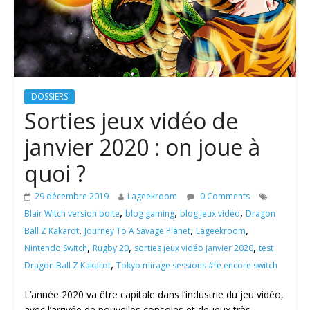
DOSSIERS
Sorties jeux vidéo de
janvier 2020 : on joue à
quoi ?
29 décembre 2019
Lageekroom
0 Comments
,
,
,
Blair Witch version boite
blog gaming
blog jeux vidéo
Dragon
,
,
,
Ball Z Kakarot
Journey To A Savage Planet
Lageekroom
,
,
,
Nintendo Switch
Rugby 20
sorties jeux vidéo janvier 2020
test
,
Dragon Ball Z Kakarot
Tokyo mirage sessions #fe encore switch
L’année 2020 va être capitale dans l’industrie du jeu vidéo,
avec l’arrivée de nouvelles consoles et de jeux très