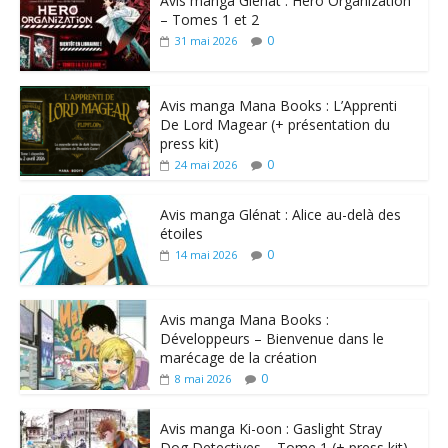
Avis manga Glénat : Hero Organization
– Tomes 1 et 2
0
31 mai 2026
Avis manga Mana Books : L’Apprenti
De Lord Magear (+ présentation du
press kit)
0
24 mai 2026
Avis manga Glénat : Alice au-delà des
étoiles
0
14 mai 2026
Avis manga Mana Books :
Développeurs – Bienvenue dans le
marécage de la création
0
8 mai 2026
Avis manga Ki-oon : Gaslight Stray
Dog Detectives – Tome 1 (+ press kit)