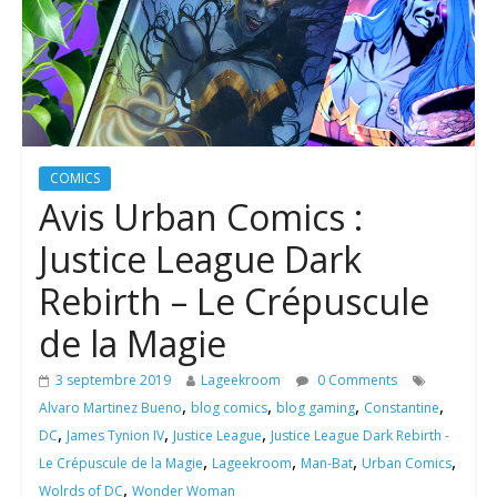
COMICS
Avis Urban Comics :
Justice League Dark
Rebirth – Le Crépuscule
de la Magie
3 septembre 2019
Lageekroom
0 Comments
,
,
,
,
Alvaro Martinez Bueno
blog comics
blog gaming
Constantine
,
,
,
DC
James Tynion IV
Justice League
Justice League Dark Rebirth -
,
,
,
,
Le Crépuscule de la Magie
Lageekroom
Man-Bat
Urban Comics
,
Wolrds of DC
Wonder Woman