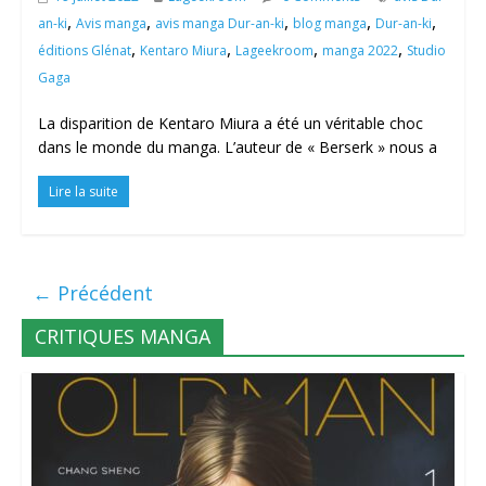
,
,
,
,
,
an-ki
Avis manga
avis manga Dur-an-ki
blog manga
Dur-an-ki
,
,
,
,
éditions Glénat
Kentaro Miura
Lageekroom
manga 2022
Studio
Gaga
La disparition de Kentaro Miura a été un véritable choc
dans le monde du manga. L’auteur de « Berserk » nous a
Lire la suite
← Précédent
CRITIQUES MANGA