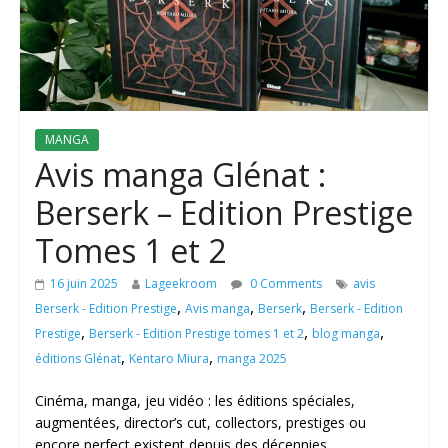
MANGA
Avis manga Glénat :
Berserk – Edition Prestige
Tomes 1 et 2
16 juin 2025
Lageekroom
0 Comments
avis
,
,
,
Berserk - Edition Prestige
Avis manga
Berserk
Berserk - Edition
,
,
,
Prestige
Berserk - Edition Prestige tomes 1 et 2
blog manga
,
,
éditions Glénat
Kentaro Miura
manga 2025
Cinéma, manga, jeu vidéo : les éditions spéciales,
augmentées, director’s cut, collectors, prestiges ou
encore perfect existent depuis des décennies,