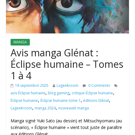
MANGA
Avis manga Glénat :
Éclipse humaine – Tomes
1 à 4
18 septembre 2025
Lageekroom
0 Comments
,
,
,
avis Éclipse humaine
blog gaming
critique Éclipse humaine
,
,
,
Éclipse humaine
Éclipse humaine tome 1
éditions Glénat
,
,
Lageekroom
manga 2024
nouveauté manga
Manga signé Yuki Sato (au dessin) et Mitsuchiyomaru (au
scénario), « Éclipse humaine » vient tout juste de paraître
aux éditions Glénat