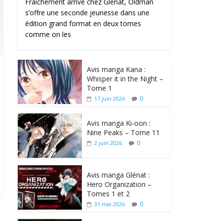
Fraîchement arrivé chez Glénat, Oldman
s’offre une seconde jeunesse dans une
édition grand format en deux tomes
comme on les
Avis manga Kana :
Whisper it in the Night –
Tome 1
0
17 juin 2026
Avis manga Ki-oon :
Nine Peaks – Tome 11
0
2 juin 2026
Avis manga Glénat :
Hero Organization –
Tomes 1 et 2
0
31 mai 2026