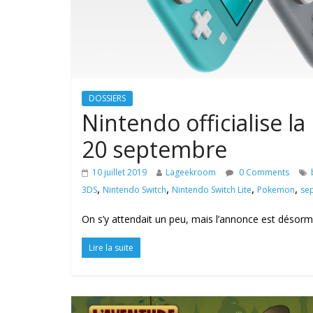
DOSSIERS
Nintendo officialise l
20 septembre
10 juillet 2019
Lageekroom
0 Comments
,
,
,
,
3DS
Nintendo Switch
Nintendo Switch Lite
Pokemon
se
On s’y attendait un peu, mais l’annonce est désorma
Lire la suite