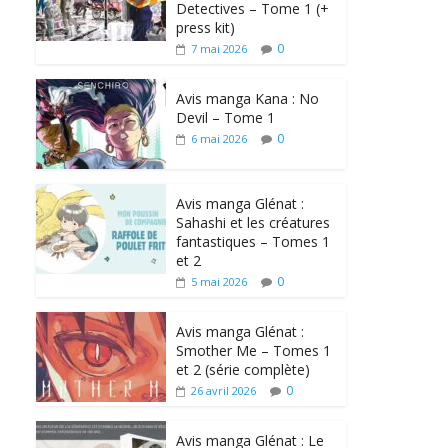
Detectives – Tome 1 (+
press kit)
0
7 mai 2026
Avis manga Kana : No
Devil – Tome 1
0
6 mai 2026
Avis manga Glénat :
Sahashi et les créatures
fantastiques – Tomes 1
et 2
0
5 mai 2026
Avis manga Glénat :
Smother Me – Tomes 1
et 2 (série complète)
0
26 avril 2026
Avis manga Glénat : Le