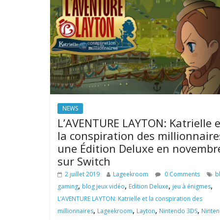
NEWS
L’AVENTURE LAYTON: Katrielle e
la conspiration des millionnaire
une Édition Deluxe en novembr
sur Switch
2 juillet 2019
Lageekroom
0 Comments
b
,
,
,
,
gaming
blog jeux vidéo
Edition Deluxe
jeu à énigmes
L’AVENTURE LAYTON: Katrielle et la conspiration des
,
,
,
,
millionnaires
Lageekroom
Layton
Nintendo 3DS
Ninte