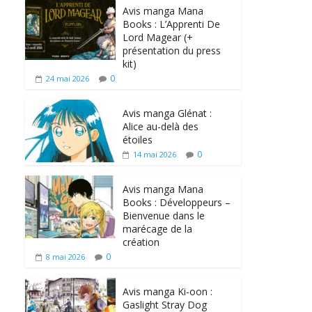
Avis manga Mana
Books : L’Apprenti De
Lord Magear (+
présentation du press
kit)
0
24 mai 2026
Avis manga Glénat :
Alice au-delà des
étoiles
0
14 mai 2026
Avis manga Mana
Books : Développeurs –
Bienvenue dans le
marécage de la
création
0
8 mai 2026
Avis manga Ki-oon :
Gaslight Stray Dog