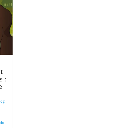
t
s :
e
log
ndo